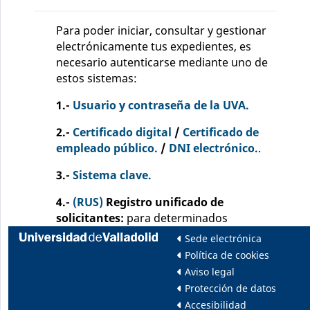
Para poder iniciar, consultar y gestionar
electrónicamente tus expedientes, es
necesario autenticarse mediante uno de
estos sistemas:
1.-
Usuario y contraseña de la UVA.
2.-
Certificado digital
/
Certificado de
empleado público.
/
DNI electrónico.
.
3.-
Sistema clave.
4.-
(RUS)
Registro unificado de
solicitantes:
para determinados
procedimientos.
Instrucciones
Sede electrónica
Política de cookies
¡IMPORTANTE!:
Además, para poder firmar
Aviso legal
electrónicamente, deberá tener instalada la
Protección de datos
aplicación
Autofirma
.
Accesibilidad