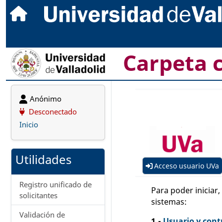
Carpeta 
Anónimo
Desconectado
Inicio
Utilidades
Acceso usuario UVa
Registro unificado de
Para poder iniciar
solicitantes
sistemas:
Validación de
1.-
Usuario y cont