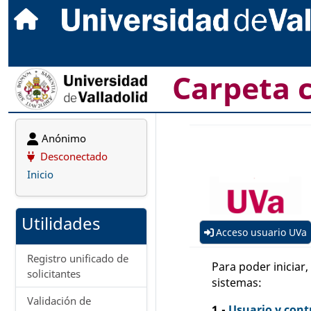
Carpeta 
Anónimo
Desconectado
Inicio
Utilidades
Acceso usuario UVa
Registro unificado de
Para poder iniciar
solicitantes
sistemas:
Validación de
1.-
Usuario y cont