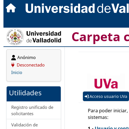
Carpeta 
Anónimo
Desconectado
Inicio
Utilidades
Acceso usuario UVa
Registro unificado de
Para poder iniciar
solicitantes
sistemas:
Validación de
1.-
Usuario y cont